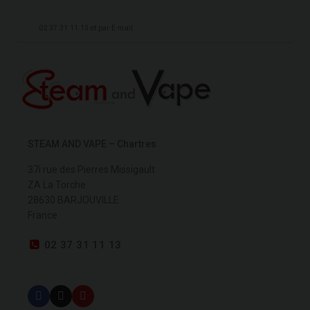
02 37 31 11 13 et par E-mail
STEAM AND VAPE – Chartres
37i rue des Pierres Missigault
ZA La Torche
28630 BARJOUVILLE
France
02 37 31 11 13