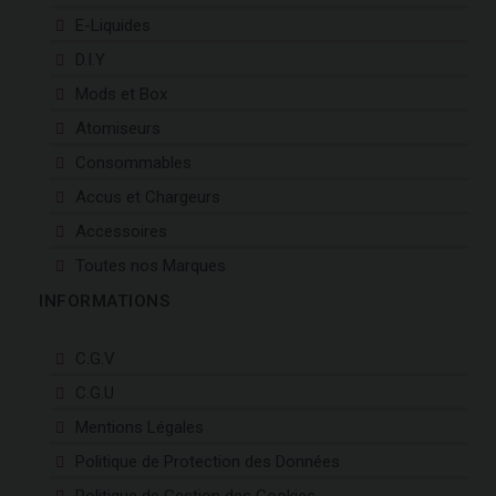
E-Liquides
D.I.Y
Mods et Box
Atomiseurs
Consommables
Accus et Chargeurs
Accessoires
Toutes nos Marques
INFORMATIONS
C.G.V
C.G.U
Mentions Légales
Politique de Protection des Données
Politique de Gestion des Cookies