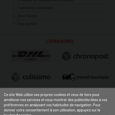
Paiements Sécurisés
Avis Clients
Plan du Site
LIVRAISONS
PAIEMENTS
Ce site Web utilise ses propres cookies et ceux de tiers pour
améliorer nos services et vous montrer des publicités liées à vos
préférences en analysant vos habitudes de navigation. Pour
donner votre consentement à son utilisation, appuyez sur le