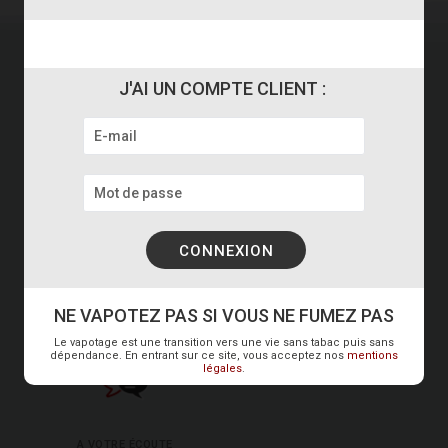
J'AI UN COMPTE CLIENT :
PAIEMENT SÉCURISÉ
EXPÉDITION RAPIDE*
Vos transactions 100% sécurisées
Commandes passées avant 15h
AVIS CLIENTS CERTIFIÉS
LIVRAISON
NE VAPOTEZ PAS SI VOUS NE FUMEZ PAS
Votre satisfaction est la nôtre
Le vapotage est une transition vers une vie sans tabac puis sans
INTERNATIONALE
dépendance. En entrant sur ce site, vous acceptez nos
mentions
légales
.
A VOTRE ÉCOUTE