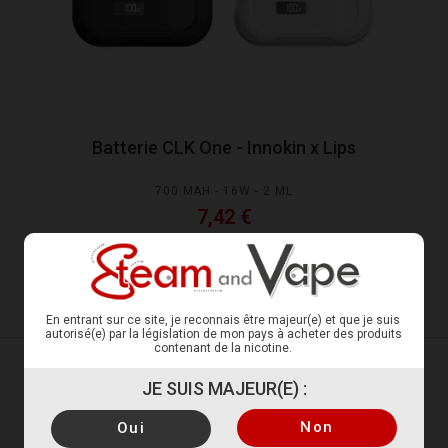
Batterie CLK One - Innokin x Lips
700 MAH - 16W - 2 ML
7,42 €
Choisir déclinaison
En entrant sur ce site, je reconnais être majeur(e) et que je suis
autorisé(e) par la législation de mon pays à acheter des produits
contenant de la nicotine.
De 1 à 3 sur un total de 3 produit(s)
JE SUIS MAJEUR(E) :
Non
Oui