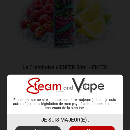
La Framboise d'ENFER 50ml - ENFER
FRAMBOISE - FRAISE DES BOIS - CITRON - FRAIS
16,58 €
En entrant sur ce site, je reconnais être majeur(e) et que je suis
Choisir déclinaison
autorisé(e) par la législation de mon pays à acheter des produits
contenant de la nicotine.
JE SUIS MAJEUR(E) :