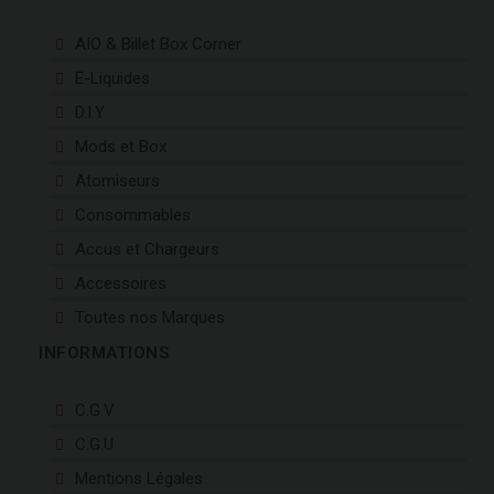
AIO & Billet Box Corner
E-Liquides
D.I.Y
Mods et Box
Atomiseurs
Consommables
Accus et Chargeurs
Accessoires
Toutes nos Marques
INFORMATIONS
C.G.V
C.G.U
Mentions Légales